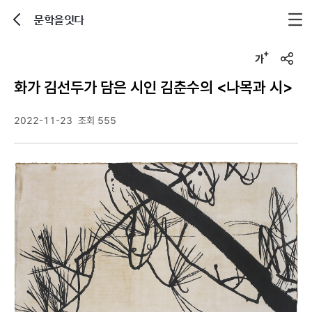
문학을잇다
뒤로가기
글자크기 조정하기
u
r
화가 김선두가 담은 시인 김춘수의 <나목과 시>
l
복
사
2022-11-23
조회 555