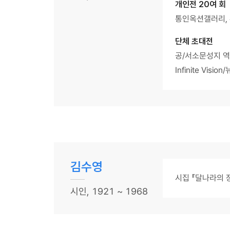
개인전 20여 회
통인옥션갤러리,
단체 초대전
공/서소문성지 역
Infinite V
김수영
시집 『달나라의 
시인, 1921 ~ 1968