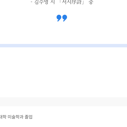
- 김수영 시 「서시序詩」 중
대학 미술학과 졸업