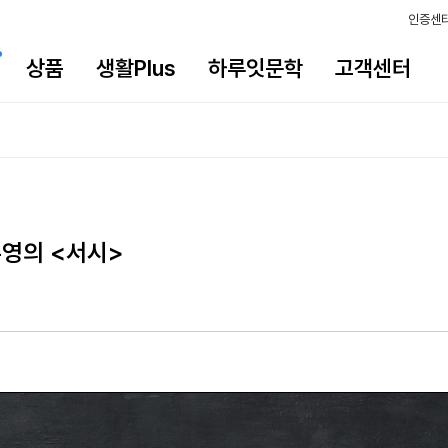
인증센
상품
생활Plus
하루잇문학
고객센터
수영의 <서시>