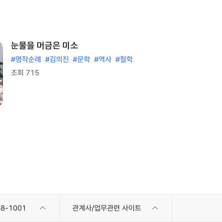
눈물을 머금은 미소
#명작순례
#김의진
#문학
#역사
#철학
조회 715
8-1001
관계사/업무관련 사이트