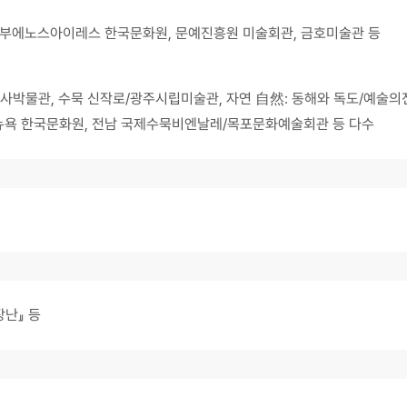
 부에노스아이레스 한국문화원, 문예진흥원 미술회관, 금호미술관 등
사박물관, 수묵 신작로/광주시립미술관, 자연 自然: 동해와 독도/예술의전당 
ision/뉴욕 한국문화원, 전남 국제수묵비엔날레/목포문화예술회관 등 다수
장난』 등