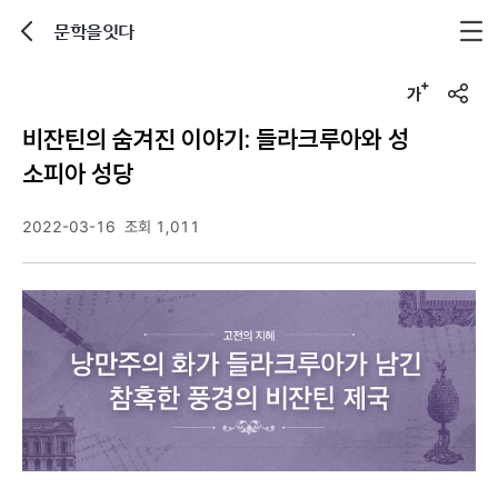
문학을잇다
뒤로가기
글자크기 조정하기
u
r
비잔틴의 숨겨진 이야기: 들라크루아와 성
l
복
소피아 성당
사
2022-03-16
조회 1,011