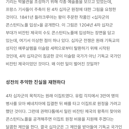
기리는 박물관을 조성하기 위해 각종 예술품을 모으고 있었는데,
프랑스 기사들이 주축이 된 4차 십자군 원정에 대한 그림을 요청한
것이다. 1841년 들라크루아는 왕이 주문한 작품인 <십자군의
콘스탄티노플 입성>을 공개한다. 이 그림은 1204년 4차 십자군
부대가 비잔틴 제국의 수도 콘스탄티노플에 입성하는 장면을 담고
있는데, 여기서 이상한 점이 하나 있다. 십자군 전쟁은 원래 기독교의
성지인 예루살렘을 이슬람 세력으로부터 탈환하기 위해 시작된
것인데, 4차 십자군이 침공한 곳이 이슬람 국가가 아닌 기독교 국가인
비잔틴 제국이었던 것이다. 왜 이런 일이 벌어진 것일까?
성전의 추악한 진실을 재현하다
4차 십자군의 목적지는 원래 이집트였다. 유럽 각지에서 3만여 명의
병사를 모아 베네치아에 집결한 뒤 배를 타고 이집트로 원정을 가려고
했던 것이다. 그런데 권력다툼에서 밀린 비잔틴 제국의 왕족이 찾아와
콘스탄티노플을 공격해주면 이집트 원정 비용을 지원해 주겠다는
달콤한 제안을 한다. 결국 십자군은 그 제안을 받아들여 기독교 국가인