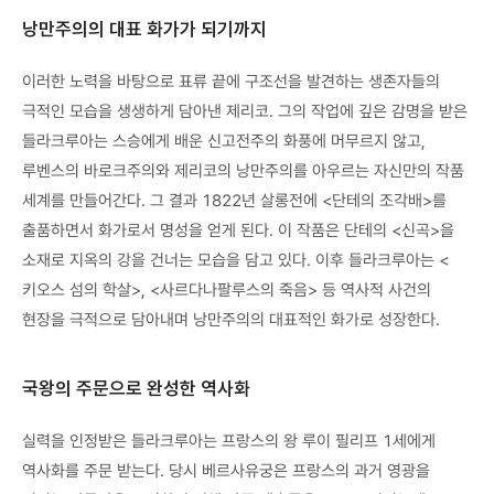
낭만주의의 대표 화가가 되기까지
이러한 노력을 바탕으로 표류 끝에 구조선을 발견하는 생존자들의
극적인 모습을 생생하게 담아낸 제리코. 그의 작업에 깊은 감명을 받은
들라크루아는 스승에게 배운 신고전주의 화풍에 머무르지 않고,
루벤스의 바로크주의와 제리코의 낭만주의를 아우르는 자신만의 작품
세계를 만들어간다. 그 결과 1822년 살롱전에 <단테의 조각배>를
출품하면서 화가로서 명성을 얻게 된다. 이 작품은 단테의 <신곡>을
소재로 지옥의 강을 건너는 모습을 담고 있다. 이후 들라크루아는 <
키오스 섬의 학살>, <사르다나팔루스의 죽음> 등 역사적 사건의
현장을 극적으로 담아내며 낭만주의의 대표적인 화가로 성장한다.
국왕의 주문으로 완성한 역사화
실력을 인정받은 들라크루아는 프랑스의 왕 루이 필리프 1세에게
역사화를 주문 받는다. 당시 베르사유궁은 프랑스의 과거 영광을