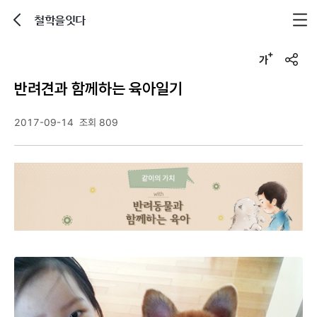
철학을잇다
뒤로가기
글자크기 조정하기
u
r
반려견과 함께하는 육아일기
l
복
사
2017-09-14
조회 809