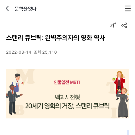
문학을잇다
뒤로가기
글자크기 조정하기
u
r
스탠리 큐브릭: 완벽주의자의 영화 역사
l
복
사
2022-03-14
조회 25,110