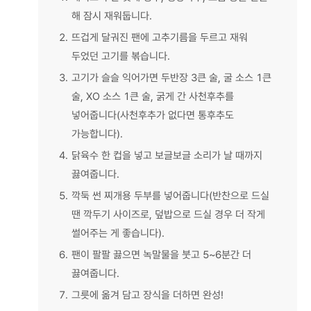
해 잠시 재워둡니다.
2.
뜨겁게 달궈진 팬에 고추기름을 두르고 재워
두었던 고기를 볶습니다.
3.
고기가 슬슬 익어가면 두반장 3큰 술, 굴 소스 1큰
술, XO 소스 1큰 술, 굵게 간 사천후추를
넣어줍니다(사천후추가 없다면 통후추도
가능합니다).
4.
닭육수 한 컵을 넣고 보글보글 소리가 날 때까지
끓여줍니다.
5.
깍둑 썬 찌개용 두부를 넣어줍니다(반찬으로 드실
땐 깍두기 사이즈로, 덮밥으로 드실 경우 더 작게
썰어주는 게 좋습니다).
6.
팬이 팔팔 끓으면 녹말물을 붓고 5~6분간 더
끓여줍니다.
7.
그릇에 옮겨 담고 장식을 더하면 완성!