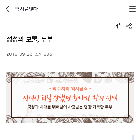
역사를잇다
뒤로가기
글자크기 조정하기
u
r
정성의 보물, 두부
l
복
사
2019-09-26
조회 906