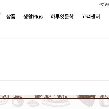
인증센
상품
생활Plus
하루잇문학
고객센터