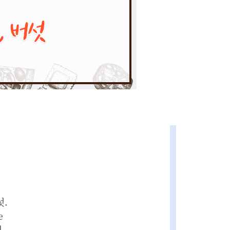
섯.
e
기