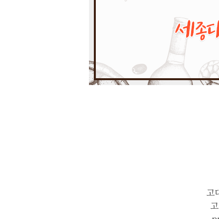
고
고
p