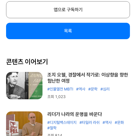
앱으로 구독하기
목록
콘텐츠 이어보기
조지 오웰, 경찰에서 작가로: 이상향을 향한
험난한 여정
#인물열전 MBTI
#역사
#문학
#심리
조회 1,023
리더가 나라의 운명을 바꾼다
#디지털백스테이지
#타일러 라쉬
#역사
#문화
#철학
조회 814