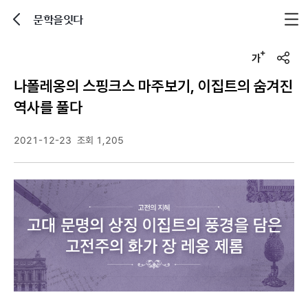
문학을잇다
뒤로가기
글자크기 조정하기
u
r
나폴레옹의 스핑크스 마주보기, 이집트의 숨겨진
l
복
역사를 풀다
사
2021-12-23
조회 1,205