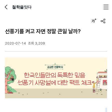
철학을잇다
뒤로가기
글자크기 조정하기
u
r
선풍기를 켜고 자면 정말 큰일 날까?
l
복
사
2020-07-14
조회 3,209