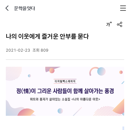
문학을잇다
뒤로가기
글자크기 조정하기
u
r
나의 이웃에게 즐거운 안부를 묻다
l
복
사
2021-02-23
조회 809