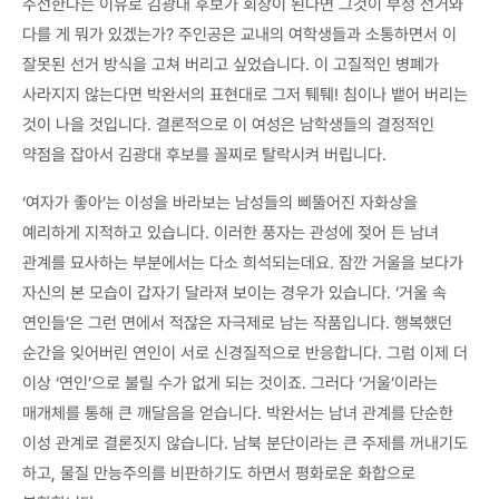
주선한다는 이유로 김광대 후보가 회장이 된다면 그것이 부정 선거와
다를 게 뭐가 있겠는가? 주인공은 교내의 여학생들과 소통하면서 이
잘못된 선거 방식을 고쳐 버리고 싶었습니다. 이 고질적인 병폐가
사라지지 않는다면 박완서의 표현대로 그저 퉤퉤! 침이나 뱉어 버리는
것이 나을 것입니다. 결론적으로 이 여성은 남학생들의 결정적인
약점을 잡아서 김광대 후보를 꼴찌로 탈락시켜 버립니다.
‘여자가 좋아’는 이성을 바라보는 남성들의 삐뚤어진 자화상을
예리하게 지적하고 있습니다. 이러한 풍자는 관성에 젖어 든 남녀
관계를 묘사하는 부분에서는 다소 희석되는데요. 잠깐 거울을 보다가
자신의 본 모습이 갑자기 달라져 보이는 경우가 있습니다. ‘거울 속
연인들’은 그런 면에서 적잖은 자극제로 남는 작품입니다. 행복했던
순간을 잊어버린 연인이 서로 신경질적으로 반응합니다. 그럼 이제 더
이상 ‘연인’으로 불릴 수가 없게 되는 것이죠. 그러다 ‘거울’이라는
매개체를 통해 큰 깨달음을 얻습니다. 박완서는 남녀 관계를 단순한
이성 관계로 결론짓지 않습니다. 남북 분단이라는 큰 주제를 꺼내기도
하고, 물질 만능주의를 비판하기도 하면서 평화로운 화합으로