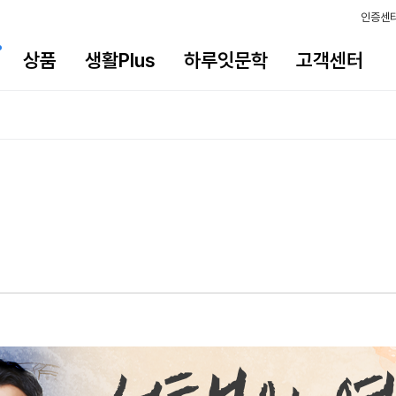
인증센
상품
생활Plus
하루잇문학
고객센터
택