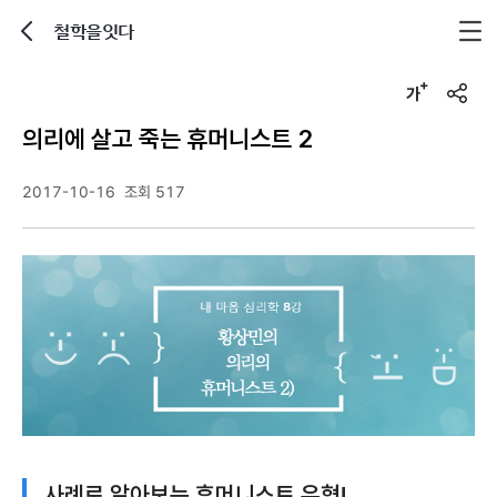
철학을잇다
뒤로가기
글자크기 조정하기
u
r
의리에 살고 죽는 휴머니스트 2
l
복
사
2017-10-16
조회 517
사례로 알아보는 휴머니스트 유형!