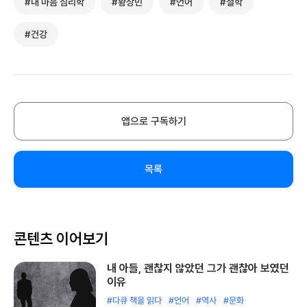
#내 마음 심리학
#황상민
#언어
#철학
#건강
앱으로 구독하기
목록
콘텐츠 이어보기
내 아들, 괜찮지 않았던 그가 괜찮아 보였던
이유
#다큐 책을 읽다
#언어
#역사
#문화