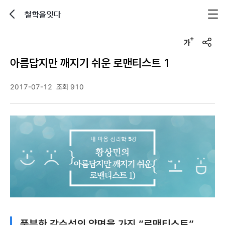
철학을잇다
뒤로가기
글자크기 조정하기
u
r
아름답지만 깨지기 쉬운 로맨티스트 1
l
복
사
2017-07-12
조회 910
풍부한 감수성의 양면을 가진 ”로맨티스트”