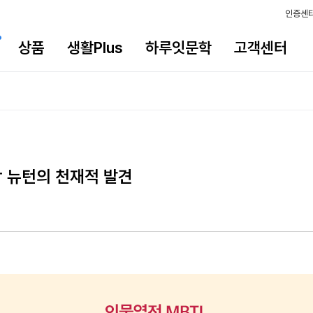
인증센
상품
생활Plus
하루잇문학
고객센터
작 뉴턴의 천재적 발견