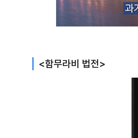
<함무라비 법전>