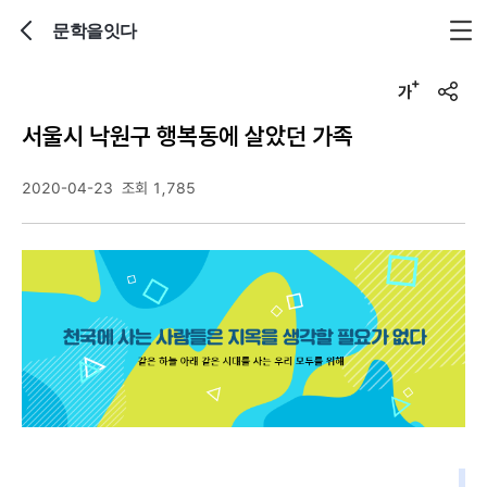
문학을잇다
뒤로가기
글자크기 조정하기
u
r
서울시 낙원구 행복동에 살았던 가족
l
복
사
2020-04-23
조회 1,785