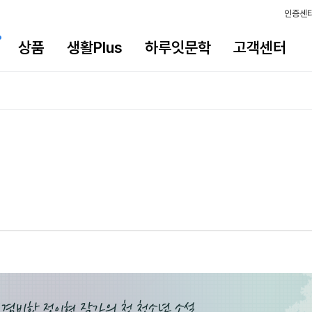
인증센
상품
생활Plus
하루잇문학
고객센터