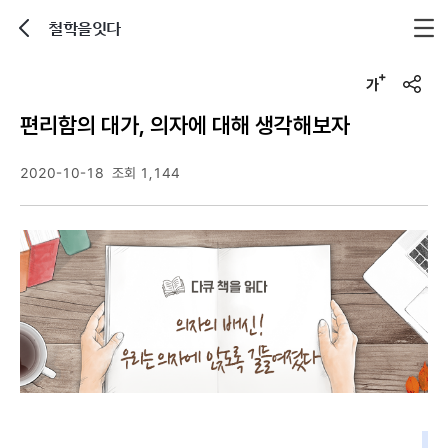
철학을잇다
뒤로가기
글자크기 조정하기
u
r
편리함의 대가, 의자에 대해 생각해보자
l
복
사
2020-10-18
조회 1,144