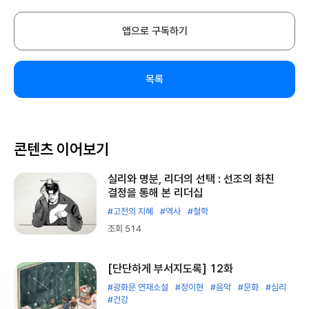
앱으로 구독하기
목록
콘텐츠 이어보기
실리와 명분, 리더의 선택 : 선조의 화친
결정을 통해 본 리더십
#고전의 지혜
#역사
#철학
조회 514
[단단하게 부서지도록] 12화
#광화문 연재소설
#정이현
#음악
#문화
#심리
#건강