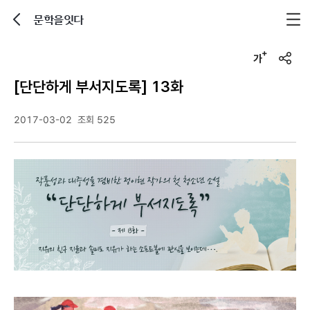
문학을잇다
뒤로가기
글자크기 조정하기
u
r
[단단하게 부서지도록] 13화
l
복
사
2017-03-02
조회 525