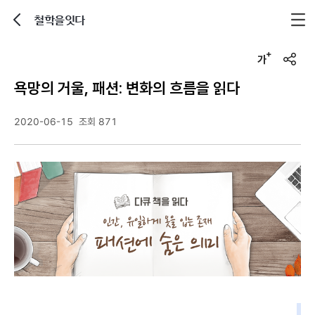
철학을잇다
뒤로가기
글자크기 조정하기
u
r
욕망의 거울, 패션: 변화의 흐름을 읽다
l
복
사
2020-06-15
조회 871