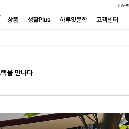
인증센
상품
생활Plus
하루잇문학
고객센터
트랙을 만나다