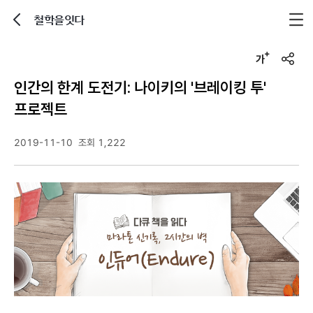
철학을잇다
뒤로가기
글자크기 조정하기
u
r
인간의 한계 도전기: 나이키의 '브레이킹 투'
l
복
프로젝트
사
2019-11-10
조회 1,222