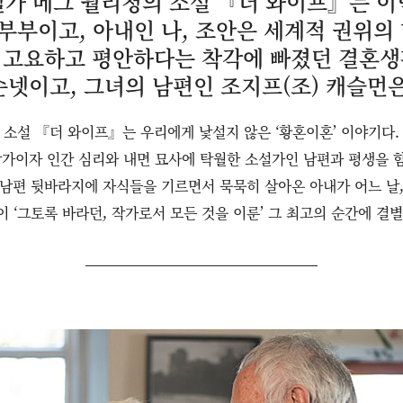
설가 메그 월리청의 소설 『더 와이프』는 이
老)부부이고, 아내인 나, 조안은 세계적 권위
 고요하고 평안하다는 착각에 빠졌던 결혼생
순넷이고, 그녀의 남편인 조지프(조) 캐슬먼은
소설 『더 와이프』는 우리에게 낯설지 않은 ‘황혼이혼’ 이야기다.
가이자 인간 심리와 내면 묘사에 탁월한 소설가인 남편과 평생을 함
남편 뒷바라지에 자식들을 기르면서 묵묵히 살아온 아내가 어느 날
 ‘그토록 바라던, 작가로서 모든 것을 이룬’ 그 최고의 순간에 결