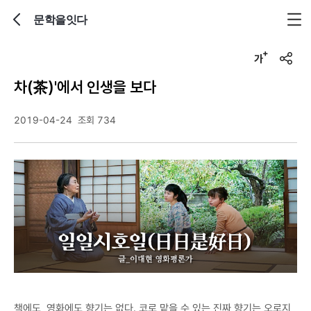
문학을잇다
뒤로가기
글자크기 조정하기
u
r
차(茶)'에서 인생을 보다
l
복
사
2019-04-24
조회 734
책에도, 영화에도 향기는 없다. 코로 맡을 수 있는 진짜 향기는 오로지