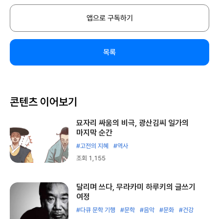
앱으로 구독하기
목록
콘텐츠 이어보기
묘자리 싸움의 비극, 광산김씨 일가의
마지막 순간
#고전의 지혜
#역사
조회 1,155
달리며 쓰다, 무라카미 하루키의 글쓰기
여정
#다큐 문학 기행
#문학
#음악
#문화
#건강