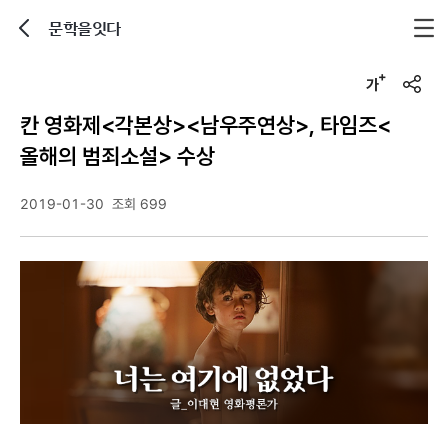
문학을잇다
뒤로가기
글자크기 조정하기
u
r
칸 영화제<각본상><남우주연상>, 타임즈<
l
복
올해의 범죄소설> 수상
사
2019-01-30
조회 699