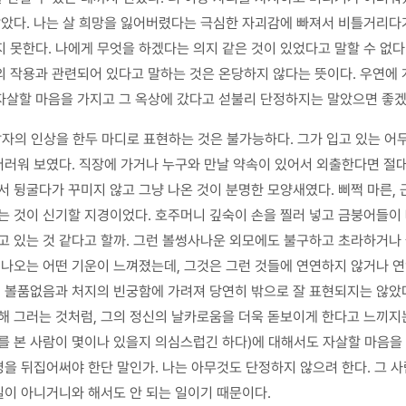
않았다. 나는 살 희망을 잃어버렸다는 극심한 자괴감에 빠져서 비틀거리다
 못한다. 나에게 무엇을 하겠다는 의지 같은 것이 있었다고 말할 수 없다.
의 작용과 관련되어 있다고 말하는 것은 온당하지 않다는 뜻이다. 우연에
자살할 마음을 가지고 그 옥상에 갔다고 섣불리 단정하지는 말았으면 좋겠
남자의 인상을 한두 마디로 표현하는 것은 불가능하다. 그가 입고 있는 어
 더러워 보였다. 직장에 가거나 누구와 만날 약속이 있어서 외출한다면 절
서 뒹굴다가 꾸미지 않고 그냥 나온 것이 분명한 모양새였다. 삐쩍 마른,
있는 것이 신기할 지경이었다. 호주머니 깊숙이 손을 찔러 넣고 금붕어들이
고 있는 것 같다고 할까. 그런 볼썽사나운 외모에도 불구하고 초라하거나 
 나오는 어떤 기운이 느껴졌는데, 그것은 그런 것들에 연연하지 않거나 
의 볼품없음과 처지의 빈궁함에 가려져 당연히 밖으로 잘 표현되지는 않았
해 그러는 것처럼, 그의 정신의 날카로움을 더욱 돋보이게 한다고 느끼지
그를 본 사람이 몇이나 있을지 의심스럽긴 하다)에 대해서도 자살할 마음
오명을 뒤집어써야 한단 말인가. 나는 아무것도 단정하지 않으려 한다. 그
 일이 아니거니와 해서도 안 되는 일이기 때문이다.