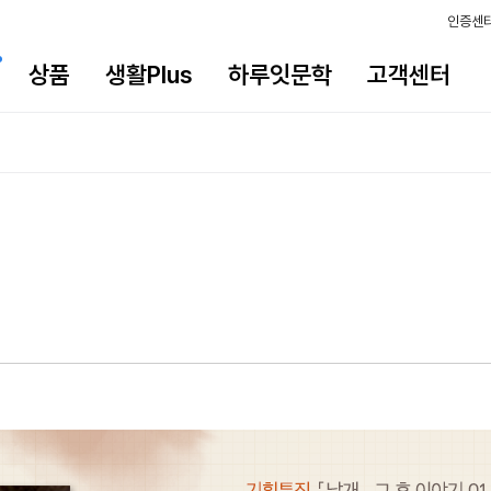
인증센
상품
생활Plus
하루잇문학
고객센터