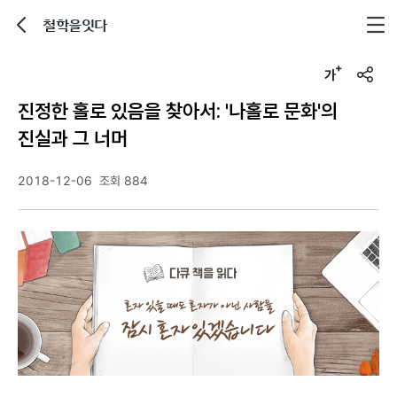
철학을잇다
뒤로가기
글자크기 조정하기
u
r
진정한 홀로 있음을 찾아서: '나홀로 문화'의
l
복
진실과 그 너머
사
2018-12-06
조회 884