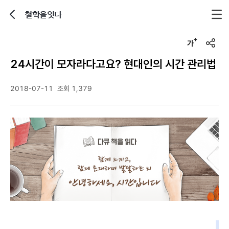
철학을잇다
뒤로가기
글자크기 조정하기
u
r
24시간이 모자라다고요? 현대인의 시간 관리법
l
복
사
2018-07-11
조회 1,379