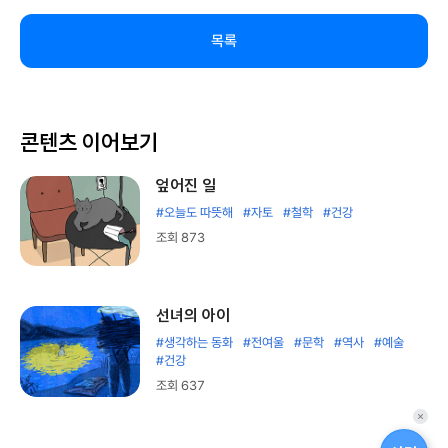
목록
콘텐츠 이어보기
엎어진 일
#오늘도 따뜻해
#자토
#철학
#건강
조회 873
선녀의 아이
#생각하는 동화
#전여울
#문학
#역사
#예술
#건강
조회 637
퀵
메