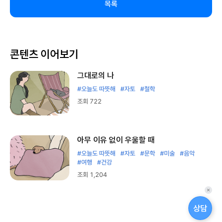
목록
콘텐츠 이어보기
그대로의 나
#오늘도 따뜻해
#자토
#철학
조회 722
아무 이유 없이 우울할 때
#오늘도 따뜻해
#자토
#문학
#미술
#음악
#여행
#건강
조회 1,204
퀵
메
상담
뉴