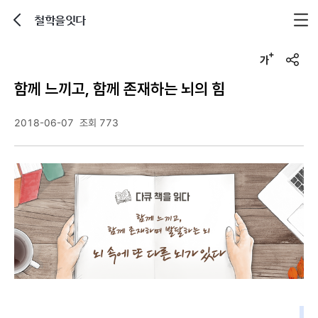
철학을잇다
뒤로가기
글자크기 조정하기
u
r
함께 느끼고, 함께 존재하는 뇌의 힘
l
복
사
2018-06-07
조회 773