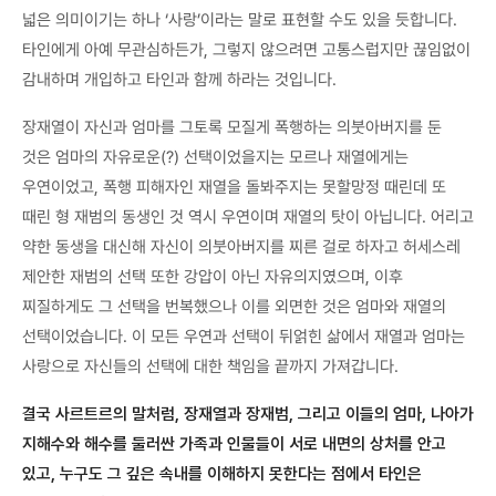
넓은 의미이기는 하나 ‘사랑’이라는 말로 표현할 수도 있을 듯합니다.
타인에게 아예 무관심하든가, 그렇지 않으려면 고통스럽지만 끊임없이
감내하며 개입하고 타인과 함께 하라는 것입니다.
장재열이 자신과 엄마를 그토록 모질게 폭행하는 의붓아버지를 둔
것은 엄마의 자유로운(?) 선택이었을지는 모르나 재열에게는
우연이었고, 폭행 피해자인 재열을 돌봐주지는 못할망정 때린데 또
때린 형 재범의 동생인 것 역시 우연이며 재열의 탓이 아닙니다. 어리고
약한 동생을 대신해 자신이 의붓아버지를 찌른 걸로 하자고 허세스레
제안한 재범의 선택 또한 강압이 아닌 자유의지였으며, 이후
찌질하게도 그 선택을 번복했으나 이를 외면한 것은 엄마와 재열의
선택이었습니다. 이 모든 우연과 선택이 뒤얽힌 삶에서 재열과 엄마는
사랑으로 자신들의 선택에 대한 책임을 끝까지 가져갑니다.
결국 사르트르의 말처럼, 장재열과 장재범, 그리고 이들의 엄마, 나아가
지해수와 해수를 둘러싼 가족과 인물들이 서로 내면의 상처를 안고
있고, 누구도 그 깊은 속내를 이해하지 못한다는 점에서 타인은