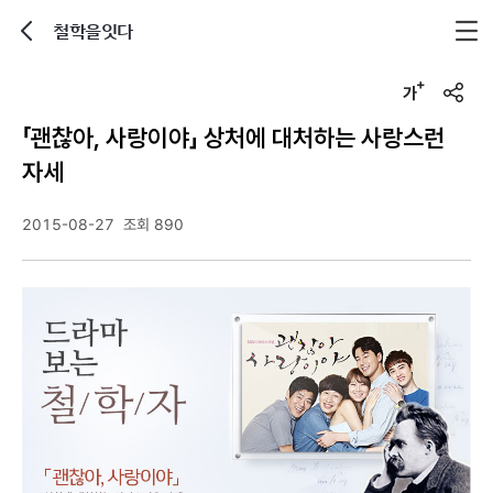
철학을잇다
뒤로가기
글자크기 조정하기
u
r
「괜찮아, 사랑이야」 상처에 대처하는 사랑스런
l
복
자세
사
2015-08-27
조회 890