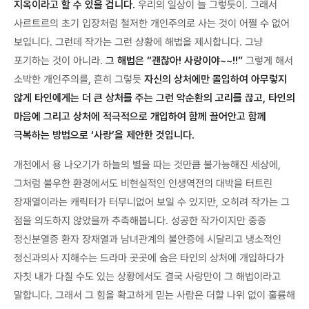
지옥이라고 할 수 있을 겁니다.
우리의 일상이 늘 그렇듯이. 그래서
사르트르의 초기 입장처럼 철저한 개인주의로 사는 것이 어쩔 수 없어
보입니다. 그런데 작가는 그런 상황에 해법을 제시합니다. 그냥
포기하는 것이 아니라.
그 해법은 “괜찮아! 사랑이야~~!!”
그렇게 해서
소박한 개인주의를, 흔히 그렇듯
자신의 상처에만 몰입하여 아무렇지
않게 타인에게는 더 큰 상처를 주는 그런 악순환의 고리를 끊고, 타인의
마음에 그리고 상처에 적극적으로 개입하여 함께 끌어안고 함께
극복하는 방법으로 ‘사랑’을 제안한 것입니다.
개천에서 용 나오기가 하늘의 별을 따는 것만큼 불가능해진 세상에,
그처럼 불우한 환경에서도 비현실적인 인생역전의 대박을 터트린
장재열이라는 캐릭터가 터무니없어 보일 수 있지만, 오히려 작가는 그
점을 의도하지 않았을까 추측해봅니다. 성공한 작가이지만 중증
정신분열증 환자 장재열과 남녀관계의 불안증에 시달리고 냉소적인
정신과의사 지해수는 드라마 곳곳에 숨은 타인의 상처에 개입하다가
자칫 내가 다칠 수도 있는 상황에서도 결국 사랑만이 그 해법이라고
말합니다. 그래서 그 힘을 확고하게 믿는 사람은 더할 나위 없이 훌륭해