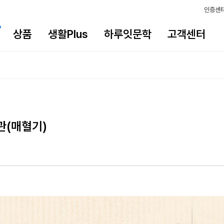
인증센
상품
생활Plus
하루잇문학
고객센터
관(매혈기)