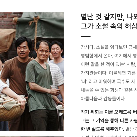
별난 것 같지만, 나
그가 소설 속의 허
잠시다. 소설을 읽다보면 금세
평범함에서 온다. 여기에서 평
이런 말을 한 적이 있는’ 사
가치관들이다. 이를테면 기른 
‘씨‘ 라고 미워하며 국수도 사
내놓을 수 있는 희생과 같은 
아름다움과 감동들이다.
작가 위화는 이를 오래도록 버
그는 그 기억을 통해 다른 사
한 번 살도록 해주었다.
별난 