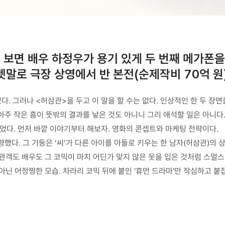
 보면 배우 하정우가 용기 있게 두 번째 메가폰을
쳇말로 극장 상영에서 반 본전(순제작비 70억 원)
. 그러나 <허삼관>을 두고 이 말을 할 수는 없다. 인상적인 한 두 장면
 아주 작은 흠이 뜻밖의 결과를 낳은 것도 아니니 그리 애석할 일은 아니다
었다. 먼저 바깥 이야기부터 해보자. 영화의 콘셉트와 마케팅 전략이다.
다. 그 기둥은 ‘씨’가 다른 아이를 아들로 키우는 한 남자(허삼관)의 상
관객도 배우도 그 코믹이 마치 어딘가 맞지 않은 옷을 입은 것처럼 스멀스
아닌 어정쩡한 모습. 차라리 코믹 뒤에 붙인 '휴먼 드라마'만 작심하고 붙