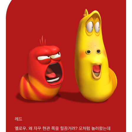
레드
옐로우. 왜 자꾸 현관 쪽을 힐끔거려? 모처럼 놀러왔는데