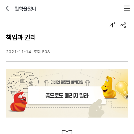
철학을잇다
뒤로가기
글자크기 조정하기
u
r
책임과 권리
l
복
사
2021-11-14
조회 808