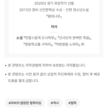
2020년 경기 유망작가 선발
2012년 창비 신인문학상 수상 - 단편 청소년소설
『왕따나무』
저서
소설
『맛깔스럽게 도시락부』, 『선샤인의 완벽한 죽음』,
『영웅학교를 구하라』, 『먹방왕을 노려라』 作
•
본 콘텐츠는 저작권법에 의하여 보호받는 저작물입니다.
•
본 콘텐츠는 사전 동의 없이 상업적 무단복제와 수정, 캡처 후 배포
도용을 절대 금합니다.
#라바의 말랑한 철학타임
#역사
#철학