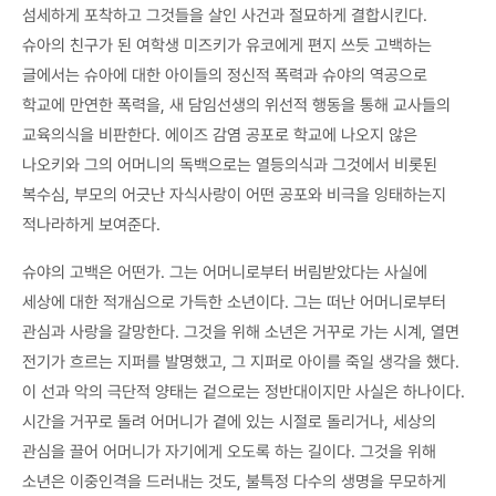
섬세하게 포착하고 그것들을 살인 사건과 절묘하게 결합시킨다.
슈아의 친구가 된 여학생 미즈키가 유코에게 편지 쓰듯 고백하는
글에서는 슈아에 대한 아이들의 정신적 폭력과 슈야의 역공으로
학교에 만연한 폭력을, 새 담임선생의 위선적 행동을 통해 교사들의
교육의식을 비판한다. 에이즈 감염 공포로 학교에 나오지 않은
나오키와 그의 어머니의 독백으로는 열등의식과 그것에서 비롯된
복수심, 부모의 어긋난 자식사랑이 어떤 공포와 비극을 잉태하는지
적나라하게 보여준다.
슈야의 고백은 어떤가. 그는 어머니로부터 버림받았다는 사실에
세상에 대한 적개심으로 가득한 소년이다. 그는 떠난 어머니로부터
관심과 사랑을 갈망한다. 그것을 위해 소년은 거꾸로 가는 시계, 열면
전기가 흐르는 지퍼를 발명했고, 그 지퍼로 아이를 죽일 생각을 했다.
이 선과 악의 극단적 양태는 겉으로는 정반대이지만 사실은 하나이다.
시간을 거꾸로 돌려 어머니가 곁에 있는 시절로 돌리거나, 세상의
관심을 끌어 어머니가 자기에게 오도록 하는 길이다. 그것을 위해
소년은 이중인격을 드러내는 것도, 불특정 다수의 생명을 무모하게