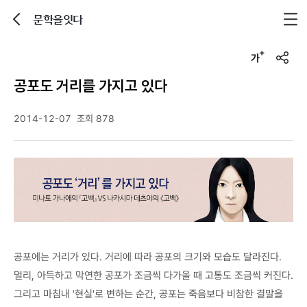
문학을잇다
뒤로가기
글자크기 조정하기
u
r
공포도 거리를 가지고 있다
l
복
사
2014-12-07
조회 878
공포에는 거리가 있다. 거리에 따라 공포의 크기와 모습도 달라진다.
멀리, 아득하고 막연한 공포가 조금씩 다가올 때 고통도 조금씩 커진다.
그리고 마침내 '현실'로 변하는 순간, 공포는 죽음보다 비참한 결말을