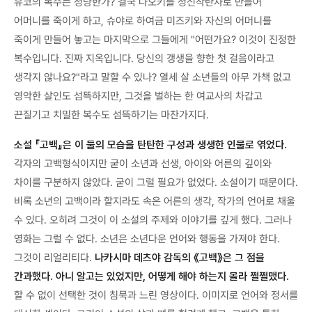
유코의 복수는 정당한가? 결국 나오키를 정신착란자로 만들어
어머니를 죽이게 하고, 슈야로 하여금 미즈키와 자신의 어머니를
죽이게 만들어 놓고는 마지막으로 그들에게 "어떤가요? 이것이 진정한
복수입니다. 진짜 지옥입니다. 당신의 갱생을 향한 첫 걸음이라고
생각지 않나요?"라고 말할 수 있나? 열세 살 소년들의 아무 가책 없고
영악한 살인도 섬뜩하지만, 그것을 벌하는 한 여교사의 차갑고
끈질기고 치밀한 복수도 섬뜩하기는 마찬가지다.
소설 『고백』은 이 둘의 모습을 탄탄한 구성과 생생한 인물로 엮었다.
각자의 고백형식이지만 굳이 소년과 선생, 아이와 어른의 깊이와
차이를 구분하지 않았다. 굳이 그럴 필요가 없었다. 소설이기 때문이다.
비록 소년의 고백이라 할지라도 속은 어른의 생각, 작가의 언어로 채울
수 있다. 오히려 그것이 이 소설의 주제와 이야기를 깊게 했다. 그러나
영화는 그럴 수 없다. 소년은 소년다운 언어와 행동을 가져야 한다.
그것이 리얼리티다.
나카시마 데츠야 감독의 《고백》은 그 점을
간과했다. 아니 알고는 있었지만, 어떻게 해야 하는지 몰라 쩔쩔맸다.
할 수 없이 선택한 것이 침묵과 느린 영상이다. 이미지로 언어와 정서를