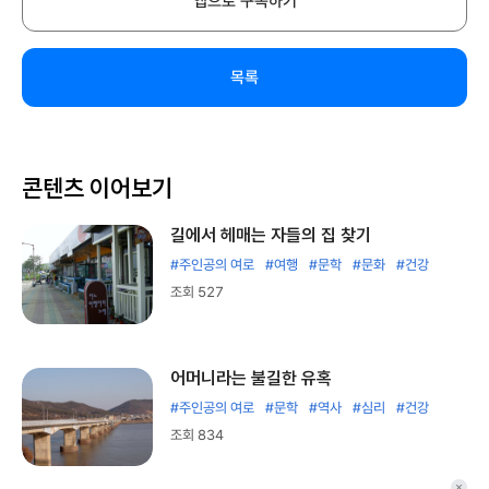
앱으로 구독하기
목록
콘텐츠 이어보기
길에서 헤매는 자들의 집 찾기
#주인공의 여로
#여행
#문학
#문화
#건강
조회 527
어머니라는 불길한 유혹
#주인공의 여로
#문학
#역사
#심리
#건강
조회 834