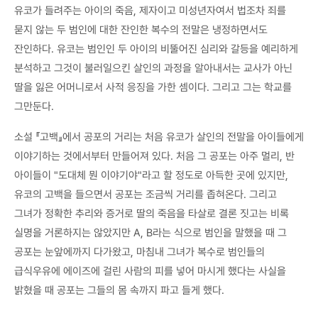
유코가 들려주는 아이의 죽음, 제자이고 미성년자여서 법조차 죄를
묻지 않는 두 범인에 대한 잔인한 복수의 전말은 냉정하면서도
잔인하다. 유코는 범인인 두 아이의 비뚤어진 심리와 갈등을 예리하게
분석하고 그것이 불러일으킨 살인의 과정을 알아내서는 교사가 아닌
딸을 잃은 어머니로서 사적 응징을 가한 셈이다. 그리고 그는 학교를
그만둔다.
소설 『고백』에서 공포의 거리는 처음 유코가 살인의 전말을 아이들에게
이야기하는 것에서부터 만들어져 있다. 처음 그 공포는 아주 멀리, 반
아이들이 "도대체 뭔 이야기야"라고 할 정도로 아득한 곳에 있지만,
유코의 고백을 들으면서 공포는 조금씩 거리를 좁혀온다. 그리고
그녀가 정확한 추리와 증거로 딸의 죽음을 타살로 결론 짓고는 비록
실명을 거론하지는 않았지만 A, B라는 식으로 범인을 말했을 때 그
공포는 눈앞에까지 다가왔고, 마침내 그녀가 복수로 범인들의
급식우유에 에이즈에 걸린 사람의 피를 넣어 마시게 했다는 사실을
밝혔을 때 공포는 그들의 몸 속까지 파고 들게 했다.