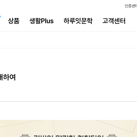
인증센
상품
생활Plus
하루잇문학
고객센터
 대하여