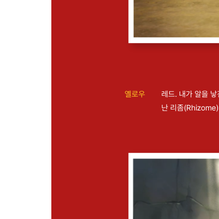
옐로우
레드. 내가 알을 
난 리좀(Rhizome