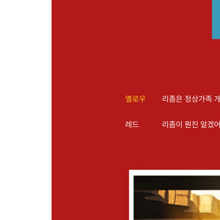
옐로우
리좀은 정상가족 개
레드
리좀이 뭔진 알겠어