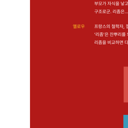
부모가 자식을 낳고
구조로군. 리좀은
옐로우
프랑스의 철학자, 
‘리좀’은 잔뿌리를
리좀을 비교하면 다