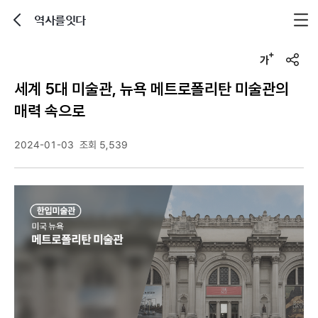
역사를잇다
뒤로가기
글자크기 조정하기
u
r
세계 5대 미술관, 뉴욕 메트로폴리탄 미술관의
l
복
매력 속으로
사
2024-01-03
조회 5,539