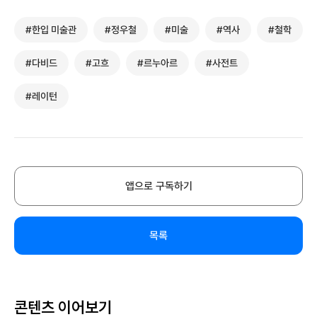
#한입 미술관
#정우철
#미술
#역사
#철학
#다비드
#고흐
#르누아르
#사전트
#레이턴
앱으로 구독하기
목록
콘텐츠 이어보기