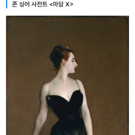
존 싱어 사전트 <마담 X>