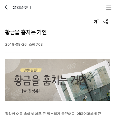
철학을잇다
뒤로가기
글자크기 조정하기
u
r
황금을 훔치는 거인
l
복
사
2019-09-26
조회 708
캄캄한 어둠 속에서 아주 큰 발소리가 들렸어요. 어마어마하게 큰