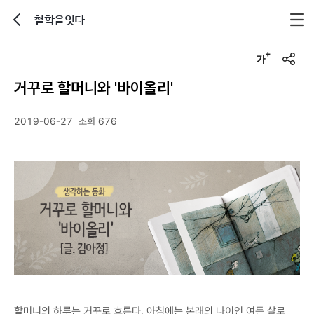
철학을잇다
뒤로가기
글자크기 조정하기
u
r
거꾸로 할머니와 '바이올리'
l
복
사
2019-06-27
조회 676
할머니의 하루는 거꾸로 흐른다. 아침에는 본래의 나이인 여든 살로