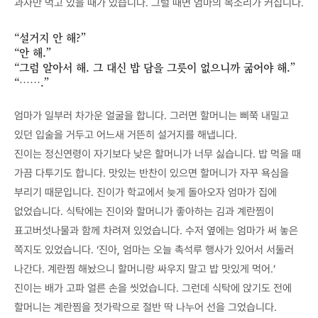
과자만 먹고 있을 때가 있습니다. 그럴 때면 엄마의 목소리가 커집니다.
“설거지 안 해?”
“안 해.”
“그럼 알아서 해. 그 대신 밥 담을 그릇이 없으니까 굶어야 해.”
“…….”
엄마가 일부러 차가운 얼굴을 합니다. 그러면 할머니는 삐쭉 내밀고
있던 입술을 거두고 어느새 거뜬히 설거지를 해냅니다.
진이는 정신연령이 자기보다 낮은 할머니가 너무 싫습니다. 밥 먹을 때
가끔 다투기도 합니다. 맛있는 반찬이 있으면 할머니가 자꾸 욕심을
부리기 때문입니다. 진이가 학교에서 늦게 돌아오자 엄마가 집에
없었습니다. 식탁에는 진이와 할머니가 좋아하는 김과 계란찜이
표고버섯나물과 함께 차려져 있었습니다. 수저 옆에는 엄마가 써 놓은
쪽지도 있었습니다. ‘진아, 엄마는 오늘 촉석루 행사가 있어서 서둘러
나간다. 계란찜 해놨으니 할머니랑 싸우지 말고 밥 맛있게 먹어.’
진이는 배가 고파 얼른 손을 씻었습니다. 그런데 식탁에 앉기도 전에
할머니는 계란찜을 젓가락으로 절반 딱 나누어 선을 그었습니다.