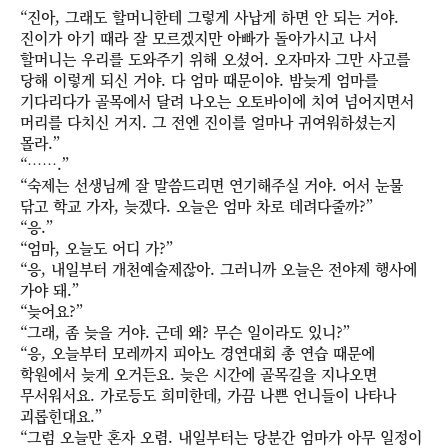
“진아, 그래도 할머니한테 그렇게 사납게 하면 안 되는 거야.
진이가 아기 때라 잘 모르겠지만 아빠가 돌아가시고 나서
할머니는 우리를 도와주기 위해 오셨어. 오자마자 그만 사고를
당해 이렇게 되신 거야. 다 엄마 때문이야. 밤늦게 엄마를
기다리다가 골목에서 달려 나오는 오토바이에 치여 넘어지면서
머리를 다치신 거지. 그 전엔 진이를 얼마나 귀여워하셨는지
몰라.”
“…….”
“숙제는 선생님께 잘 말씀드리면 연기해주실 거야. 어서 눈물
닦고 학교 가자, 늦겠다. 오늘은 엄마 차로 데려다줄까?”
“응.”
“엄마, 오늘도 어디 가?”
“응, 내일부터 개천예술제잖아. 그러니까 오늘은 전야제 행사에
가야 돼.”
“늦어요?”
“그래, 좀 늦을 거야. 근데 왜? 무슨 일이라도 있니?”
“응, 오늘부터 모레까지 피아노 경연대회 총 연습 때문에
학원에서 늦게 오거든요. 늦은 시간에 골목길을 지나오면
무서워서요. 가로등도 희미한데, 가끔 나쁜 언니들이 나타나
괴롭힌대요.”
“그럼 오늘만 혼자 오렴. 내일부터는 당분간 엄마가 아무 일정이