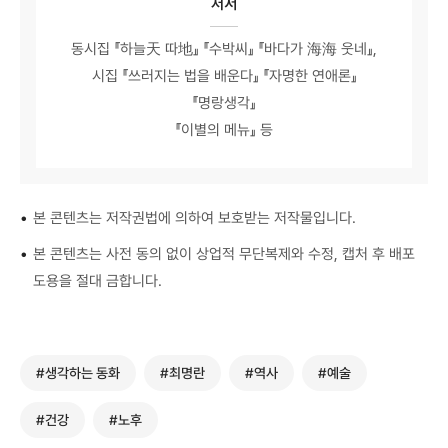
저서
동시집 『하늘天 따地』 『수박씨』 『바다가 海海 웃네』,
시집 『쓰러지는 법을 배운다』 『자명한 연애론』
『명랑생각』
『이별의 메뉴』 등
•
본 콘텐츠는 저작권법에 의하여 보호받는 저작물입니다.
•
본 콘텐츠는 사전 동의 없이 상업적 무단복제와 수정, 캡처 후 배포
도용을 절대 금합니다.
#생각하는 동화
#최명란
#역사
#예술
#건강
#노후