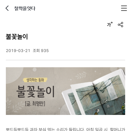
철학을잇다
뒤로가기
글자크기 조정하기
u
r
불꽃놀이
l
복
사
2019-03-21
조회 935
뽀드득뽀드득 과자 부숴 먹는 소리가 들립니다. 아침 일곱 시, 할머니가