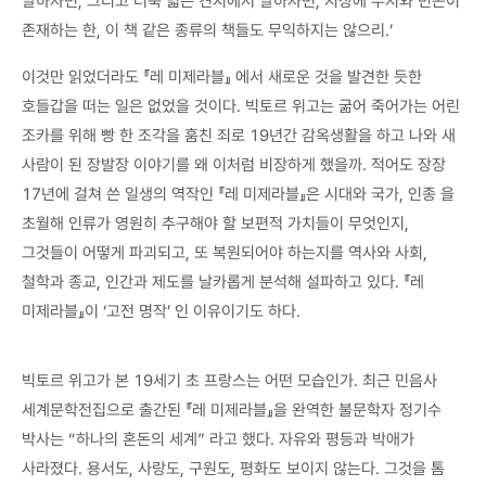
말하자면, 그리고 더욱 넓은 견지에서 말하자면, 지상에 무지와 빈곤이
존재하는 한, 이 책 같은 종류의 책들도 무익하지는 않으리.’
이것만 읽었더라도 『레 미제라블』 에서 새로운 것을 발견한 듯한
호들갑을 떠는 일은 없었을 것이다. 빅토르 위고는 굶어 죽어가는 어린
조카를 위해 빵 한 조각을 훔친 죄로 19년간 감옥생활을 하고 나와 새
사람이 된 장발장 이야기를 왜 이처럼 비장하게 했을까. 적어도 장장
17년에 걸쳐 쓴 일생의 역작인 『레 미제라블』은 시대와 국가, 인종 을
초월해 인류가 영원히 추구해야 할 보편적 가치들이 무엇인지,
그것들이 어떻게 파괴되고, 또 복원되어야 하는지를 역사와 사회,
철학과 종교, 인간과 제도를 날카롭게 분석해 설파하고 있다. 『레
미제라블』이 ‘고전 명작’ 인 이유이기도 하다.
빅토르 위고가 본 19세기 초 프랑스는 어떤 모습인가. 최근 민음사
세계문학전집으로 출간된 『레 미제라블』을 완역한 불문학자 정기수
박사는 “하나의 혼돈의 세계” 라고 했다. 자유와 평등과 박애가
사라졌다. 용서도, 사랑도, 구원도, 평화도 보이지 않는다. 그것을 톰