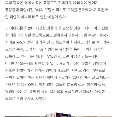
후퍼 감독은 영화 시작에 폭풍으로 깃대가 꺾여 바닥에 떨어져
흙탕물에 더럽혀진 3색의 프랑스 국기로 그것을 은유했다. 지옥은 저
먼 피안이 아니라 바로 인간 세상에 있다.
그 이야기를 하는데 거창한 인물이 꼭 필요한 것은 아니다. 어느 신문
한 귀퉁이에 실린 좀도둑으로도 얼마든지 가능하다. 한 주교의 용서와
자비로 분노와 불신에 가득 찬 그 좀도둑이 회개하고 성자로 살아가는
모습을 통해, 그가 만나고 사랑하는 사람들을 통해, 타락한 세상을
조롱하고, 인간다운 세상이 무엇인지, 그런 세상을 만드는 힘이
어디에서 오는지를 확인할 수 있다. 자유가 무참히 짓밟힌 장발장과
가혹한 형벌만이 정의라는 강박에 사로잡힌 자베르 경감, 가난으로
몸까지 팔아야 하는 판틴과 학대에 시달리는 그녀의 어린 딸 코제트는
2백 년 전 프랑스에만 있지 않다. 그들의 분노의 절규, 양심의 갈등,
혁명의 끊는 피, 순백의 사랑, 날카롭고 노골적인 세태풍자, 애절한
죽음은 우리 모두의 것이다.