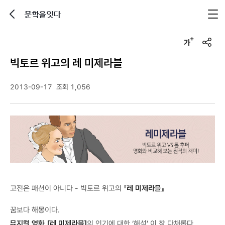
문학을잇다
뒤로가기
글자크기 조정하기
u
r
빅토르 위고의 레 미제라블
l
복
사
2013-09-17
조회 1,056
고전은 패션이 아니다 - 빅토르 위고의 『
레 미제라블
』
꿈보다 해몽이다.
뮤지컬 영화 [레 미제라블]
의 인기에 대한 ‘해석’ 이 참 다채롭다.