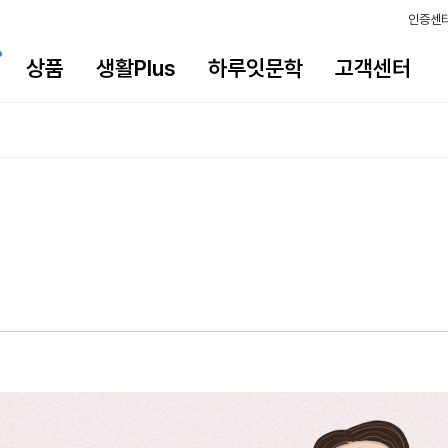
인증센
상품
생활Plus
하루잇문학
고객센터