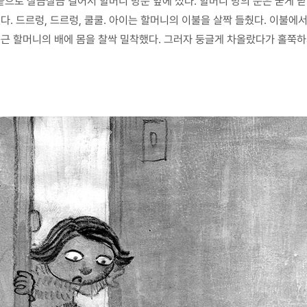
으로 살금살금 걸어서 할머니 방문 앞에 섰다. 할머니 방의 문은 굳게 닫
다. 드르렁, 드르렁, 쿨쿨. 아이는 할머니의 이불을 살짝 들췄다. 이불에
둥근 할머니의 배에 몸을 찰싹 밀착했다. 그러자 둥글게 차올랐다가 홀쭉