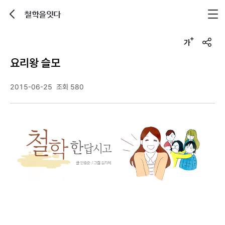
철학을잇다
뒤로가기
글자크기 조정하기
u
r
요리왕 슬모
l
복
사
2015-06-25
조회 580