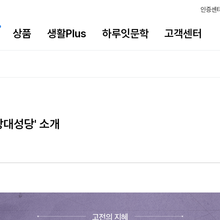
인증센
상품
생활Plus
하루잇문학
고객센터
앙대성당' 소개