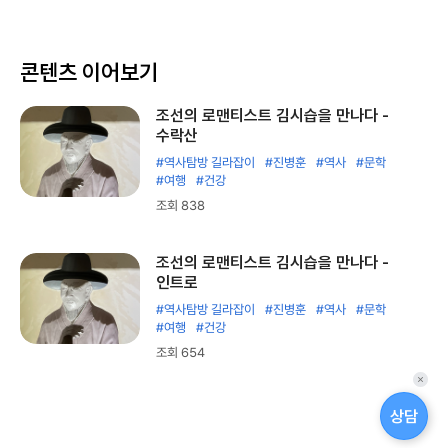
콘텐츠 이어보기
조선의 로맨티스트 김시습을 만나다 -
수락산
#역사탐방 길라잡이
#진병훈
#역사
#문학
#여행
#건강
조회 838
조선의 로맨티스트 김시습을 만나다 -
인트로
#역사탐방 길라잡이
#진병훈
#역사
#문학
#여행
#건강
조회 654
퀵
메
상담
뉴
닫