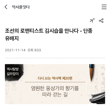
역사를잇다
뒤로가기
글자크기 조정하기
u
r
조선의 로맨티스트 김시습을 만나다 - 단종
l
복
유배지
사
2021-11-14
조회 933