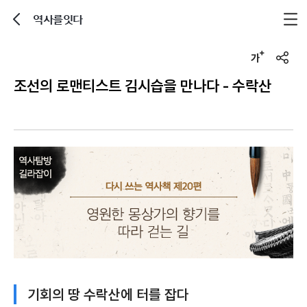
역사를잇다
뒤로가기
글자크기 조정하기
u
r
조선의 로맨티스트 김시습을 만나다 - 수락산
l
복
사
기회의 땅 수락산에 터를 잡다