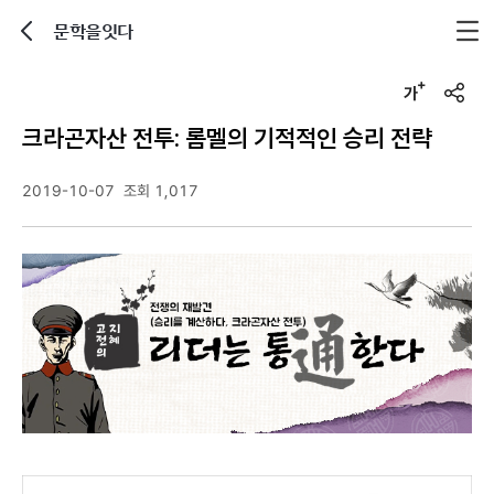
문학을잇다
뒤로가기
글자크기 조정하기
u
r
크라곤자산 전투: 롬멜의 기적적인 승리 전략
l
복
사
2019-10-07
조회 1,017